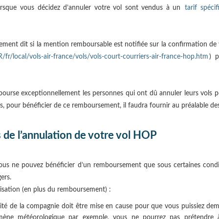
e lorsque vous décidez d’annuler votre vol sont vendus à un
tarif spéci
rement dit si la mention remboursable est notifiée sur la confirmation de v
/fr/local/vols-air-france/vols/vols-court-courriers-air-france-hop.htm
) 
ourse exceptionnellement les personnes qui ont dû annuler leurs vols 
 pour bénéficier de ce remboursement, il faudra fournir au préalable des j
 de l’annulation de votre vol HOP
ous ne pouvez bénéficier d’un remboursement que sous certaines condit
ers.
nisation (en plus du remboursement) :
lité de la compagnie doit être mise en cause pour que vous puissiez dem
mène météorologique par exemple, vous ne pourrez pas prétendre