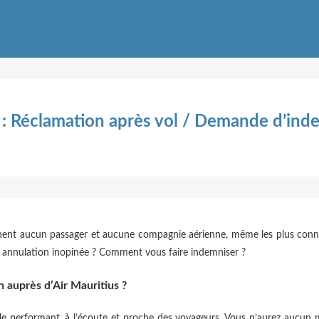
 : Réclamation après vol / Demande d’ind
rgnent aucun passager et aucune compagnie aérienne, même les plus co
e annulation inopinée ? Comment vous faire indemniser ?
auprès d’Air Mauritius ?
èle performant, à l’écoute et proche des voyageurs. Vous n’aurez aucun 