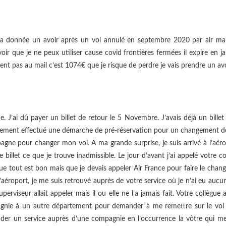
’a donnée un avoir après un vol annulé en septembre 2020 par air mauri
ir que je ne peux utiliser cause covid frontières fermées il expire en janv
nt pas au mail c’est 1074€ que je risque de perdre je vais prendre un avoc
. J’ai dû payer un billet de retour le 5 Novembre. J’avais déjà un billet
tivement effectué une démarche de pré-réservation pour un changement 
e pour changer mon vol. A ma grande surprise, je suis arrivé à l’aérop
 billet ce que je trouve inadmissible. Le jour d’avant j’ai appelé vot
n que tout est bon mais que je devais appeler Air France pour faire le c
A l’aéroport, je me suis retrouvé auprès de votre service où je n’ai eu au
perviseur allait appeler mais il ou elle ne l’a jamais fait. Votre collèg
ie à un autre département pour demander à me remettre sur le vol 
r un service auprès d’une compagnie en l’occurrence la vôtre qui 