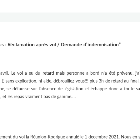
us : Réclamation après vol / Demande d’indemnisation”
er avril. Le vol a eu du retard mais personne a bord n’a été prévenu.
 E sans explication, ni aide, débrouillez vous!!! plus 3h de retard au fina
pe, se défausse sur l’absence de législation et échappe donc a toute san
t, et les repas vraiment bas de gamme….
ment du vol la Réunion-Rodrigue annulé le 1 decembre 2021. Nous en s