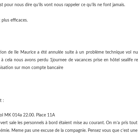
st pour nous dire qu’ils vont nous rappeler ce qu’ils ne font jamais.
plus efficaces.
ation de Ile Maurice a été annulée suite à un problème technique vo
 à cela nous avons perdu 1journee de vacances prise en hôtel sealife res
mnisation sur mon compte bancaire
t :
 vol MK 014a 22.00. Place 11A
couvert sale les personnels à bord étaient mise au courant. On m’a pris t
émie. Meme pas une excuse de la compagnie. Pensez vous que c’est une