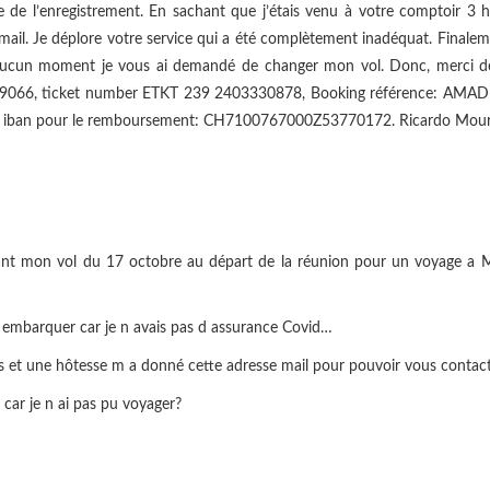
 de l’enregistrement. En sachant que j’étais venu à votre comptoir 3 h
 mail. Je déplore votre service qui a été complètement inadéquat. Finale
 aucun moment je vous ai demandé de changer mon vol. Donc, merci d
ent 9066, ticket number ETKT 239 2403330878, Booking référence: AMADE
mon iban pour le remboursement: CH7100767000Z53770172. Ricardo Mou
nt mon vol du 17 octobre au départ de la réunion pour un voyage a Mau
 pu embarquer car je n avais pas d assurance Covid…
us et une hôtesse m a donné cette adresse mail pour pouvoir vous contact
car je n ai pas pu voyager?